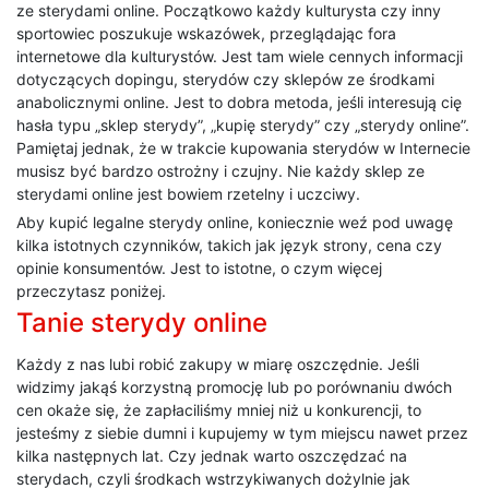
ze sterydami online. Początkowo każdy kulturysta czy inny
sportowiec poszukuje wskazówek, przeglądając fora
internetowe dla kulturystów. Jest tam wiele cennych informacji
dotyczących dopingu, sterydów czy sklepów ze środkami
anabolicznymi online. Jest to dobra metoda, jeśli interesują cię
hasła typu „sklep sterydy”, „kupię sterydy” czy „sterydy online”.
Pamiętaj jednak, że w trakcie kupowania sterydów w Internecie
musisz być bardzo ostrożny i czujny. Nie każdy sklep ze
sterydami online jest bowiem rzetelny i uczciwy.
Aby kupić legalne sterydy online, koniecznie weź pod uwagę
kilka istotnych czynników, takich jak język strony, cena czy
opinie konsumentów. Jest to istotne, o czym więcej
przeczytasz poniżej.
Tanie sterydy online
Każdy z nas lubi robić zakupy w miarę oszczędnie. Jeśli
widzimy jakąś korzystną promocję lub po porównaniu dwóch
cen okaże się, że zapłaciliśmy mniej niż u konkurencji, to
jesteśmy z siebie dumni i kupujemy w tym miejscu nawet przez
kilka następnych lat. Czy jednak warto oszczędzać na
sterydach, czyli środkach wstrzykiwanych dożylnie jak