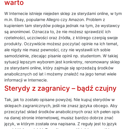
warto
W Internecie istnieje niejeden sklep ze sterydami online, w tym
m.in. Ebay, popularne Allegro czy Amazon. Problem z
kupieniem tam sterydów polega jednak na tym, że wystawcy
są anonimowi. Oznacza to, że nie możesz sprawdzić ich
rzetelności, uczciwości oraz źródła, z którego czerpią swoje
produkty. Oczywiście możesz poczytać opinie na ich temat,
ale nigdy nie masz pewności, czy nie wystawili ich sobie
samodzielnie, zlecając pisanie opinii np. studentom. W takiej
sytuacji lepszym wyborem jest konkretny, renomowany sklep
ze sterydami online, który zajmuje się sprzedażą środków
anabolicznych od lat i możemy znaleźć na jego temat wiele
informacji w Internecie.
Sterydy z zagranicy – bądź czujny
Tak, jak to zostało opisane powyżej. Nie kupuj sterydów w
sklepach zagranicznych, jeśli nie znasz języka obcego. Aby
przeczytać skład środków anabolicznych oraz ich pełen opis
na danej stronie internetowej, musisz bardzo dobrze znać
język, w którym została ona napisana. Z reguły jest to język