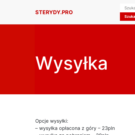
Searc
STERYDY.PRO
for:
Wysyłka
Opcje wysyłki:
– wysyłka opłacona z góry – 23pln