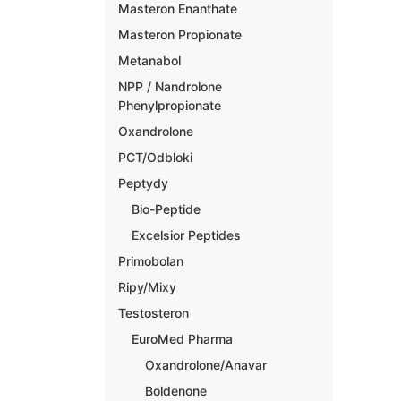
Masteron Enanthate
Masteron Propionate
Metanabol
NPP / Nandrolone
Phenylpropionate
Oxandrolone
PCT/Odbloki
Peptydy
Bio-Peptide
Excelsior Peptides
Primobolan
Ripy/Mixy
Testosteron
EuroMed Pharma
Oxandrolone/Anavar
Boldenone