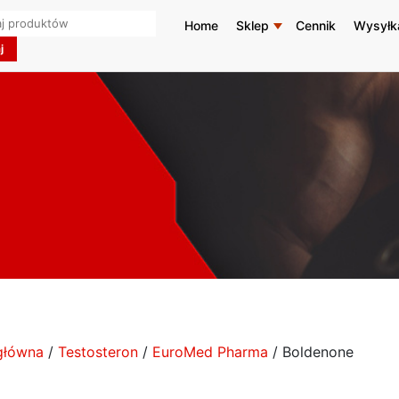
h
Home
Sklep
Cennik
Wysyłk
główna
/
Testosteron
/
EuroMed Pharma
/ Boldenone