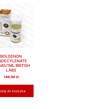
BOLDENON
NDECYLENATE
MG/1ML BRITISH
LABS
149,00
zł
odaj do koszyka