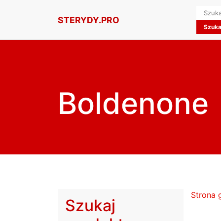
Searc
STERYDY.PRO
for:
Boldenone
Strona 
Szukaj