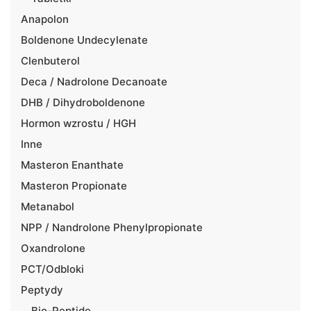
Anapolon
Boldenone Undecylenate
Clenbuterol
Deca / Nadrolone Decanoate
DHB / Dihydroboldenone
Hormon wzrostu / HGH
Inne
Masteron Enanthate
Masteron Propionate
Metanabol
NPP / Nandrolone Phenylpropionate
Oxandrolone
PCT/Odbloki
Peptydy
Bio-Peptide