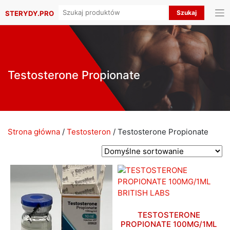
Search
STERYDY.PRO
for:
Testosterone Propionate
Strona główna
/
Testosteron
/ Testosterone Propionate
TESTOSTERONE
PROPIONATE 100MG/1ML