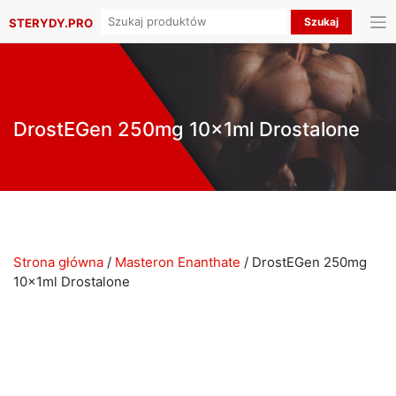
Search
STERYDY.PRO
for:
DrostEGen 250mg 10x1ml Drostalone
Strona główna
/
Masteron Enanthate
/ DrostEGen 250mg
10x1ml Drostalone