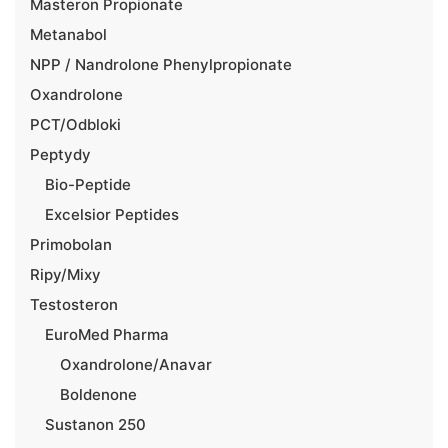
Masteron Propionate
Metanabol
NPP / Nandrolone Phenylpropionate
Oxandrolone
PCT/Odbloki
Peptydy
Bio-Peptide
Excelsior Peptides
Primobolan
Ripy/Mixy
Testosteron
EuroMed Pharma
Oxandrolone/Anavar
Boldenone
Sustanon 250