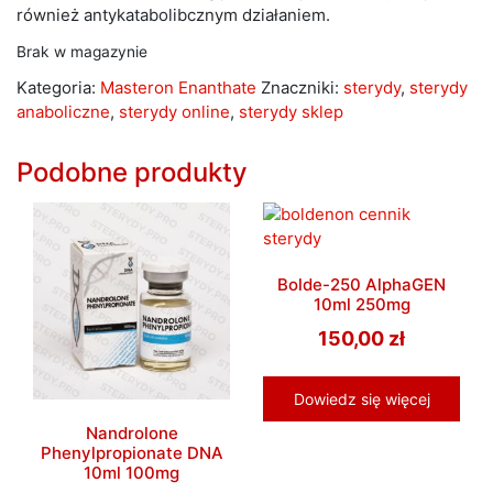
również antykatabolibcznym działaniem.
Brak w magazynie
Kategoria:
Masteron Enanthate
Znaczniki:
sterydy
,
sterydy
anaboliczne
,
sterydy online
,
sterydy sklep
Podobne produkty
Bolde-250 AlphaGEN
10ml 250mg
150,00
zł
Dowiedz się więcej
Nandrolone
Phenylpropionate DNA
10ml 100mg