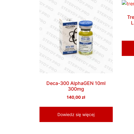
Tr
L
Deca-300 AlphaGEN 10ml
300mg
140,00
zł
Dowiedz się więcej