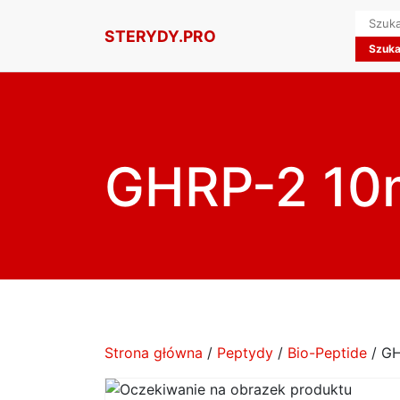
Searc
STERYDY.PRO
for:
GHRP-2 10
Strona główna
/
Peptydy
/
Bio-Peptide
/ G