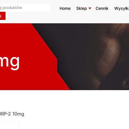
h
Home
Sklep
Cennik
Wysyłk
mg
HRP-2 10mg