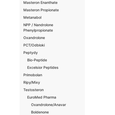
Masteron Enanthate
Masteron Propionate
Metanabol
NPP / Nandrolone
Phenylpropionate
Oxandrolone
PCT/Odbloki
Peptydy
Bio-Peptide
Excelsior Peptides
Primobolan
Ripy/Mixy
Testosteron
EuroMed Pharma
Oxandrolone/Anavar
Boldenone