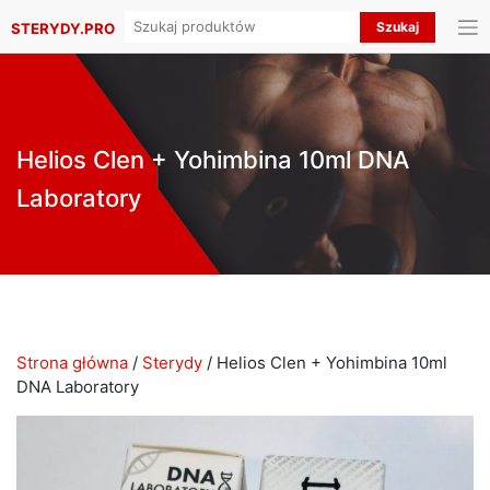
Search
STERYDY.PRO
for:
Helios Clen + Yohimbina 10ml DNA
Laboratory
Strona główna
/
Sterydy
/ Helios Clen + Yohimbina 10ml
DNA Laboratory