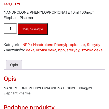
149,00
zł
NANDROLONE PHENYLOPROPIONATE 10ml 100mg/ml
Elephant Pharma
ilość
Dodaj do koszyka
NANDROLONE
PHENYLOPROPIONATE
10ml
Kategorie:
NPP / Nandrolone Phenylpropionate
,
Sterydy
100mg/ml
Znaczników:
deka
,
krótka deka
,
npp
,
sterydy
,
szybka deka
Elephant
Pharma
Opis
Opis
NANDROLONE PHENYLOPROPIONATE 10ml 100mg/ml
Elephant Pharma
Podobne produkty