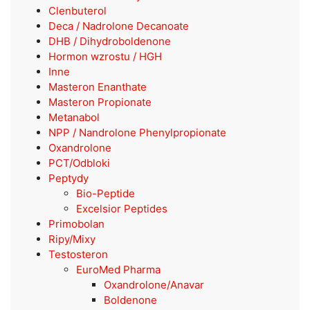
Clenbuterol
Deca / Nadrolone Decanoate
DHB / Dihydroboldenone
Hormon wzrostu / HGH
Inne
Masteron Enanthate
Masteron Propionate
Metanabol
NPP / Nandrolone Phenylpropionate
Oxandrolone
PCT/Odbloki
Peptydy
Bio-Peptide
Excelsior Peptides
Primobolan
Ripy/Mixy
Testosteron
EuroMed Pharma
Oxandrolone/Anavar
Boldenone