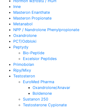
Hormon wzrostu / HGH
Inne
Masteron Enanthate
Masteron Propionate
Metanabol
NPP / Nandrolone Phenylpropionate
Oxandrolone
PCT/Odbloki
Peptydy
Bio-Peptide
Excelsior Peptides
Primobolan
Ripy/Mixy
Testosteron
EuroMed Pharma
Oxandrolone/Anavar
Boldenone
Sustanon 250
Testosterone Cypionate