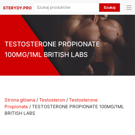
Search
STERYDY.PRO
for:
TESTOSTERONE PROPIONATE
100MG/1ML BRITISH LABS
Strona główna
/
Testosteron
/
Testosterone
Propionate
/ TESTOSTERONE PROPIONATE 100MG/1ML
BRITISH LABS