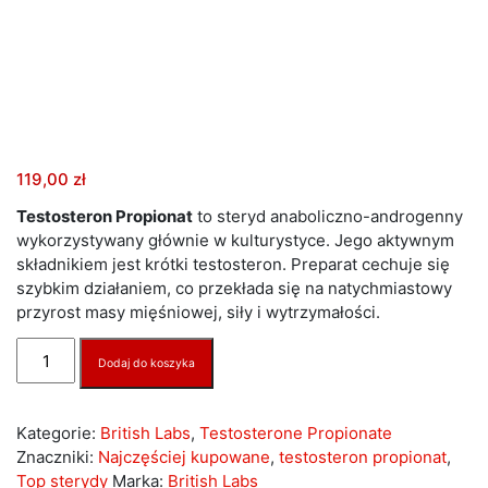
119,00
zł
Testosteron Propionat
to steryd anaboliczno-androgenny
wykorzystywany głównie w kulturystyce. Jego aktywnym
składnikiem jest krótki testosteron. Preparat cechuje się
szybkim działaniem, co przekłada się na natychmiastowy
przyrost masy mięśniowej, siły i wytrzymałości.
ilość
Dodaj do koszyka
TESTOSTERONE
PROPIONATE
100MG/1ML
Kategorie:
British Labs
,
Testosterone Propionate
BRITISH
Znaczniki:
Najczęściej kupowane
,
testosteron propionat
,
LABS
Top sterydy
Marka:
British Labs