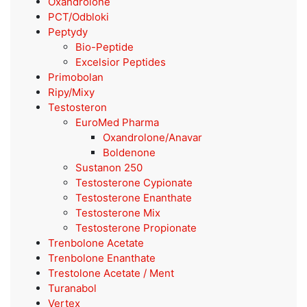
Oxandrolone
PCT/Odbloki
Peptydy
Bio-Peptide
Excelsior Peptides
Primobolan
Ripy/Mixy
Testosteron
EuroMed Pharma
Oxandrolone/Anavar
Boldenone
Sustanon 250
Testosterone Cypionate
Testosterone Enanthate
Testosterone Mix
Testosterone Propionate
Trenbolone Acetate
Trenbolone Enanthate
Trestolone Acetate / Ment
Turanabol
Vertex