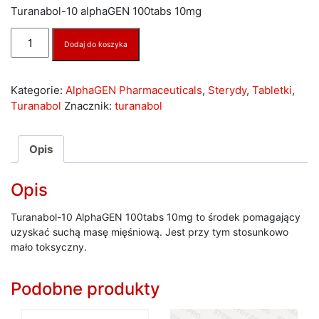
Turanabol-10 alphaGEN 100tabs 10mg
ilość
Dodaj do koszyka
Turanabol-
10
AlphaGEN
Kategorie:
AlphaGEN Pharmaceuticals
,
Sterydy
,
Tabletki
,
100tabs
Turanabol
Znacznik:
turanabol
10mg
Opis
Opis
Turanabol-10 AlphaGEN 100tabs 10mg to środek pomagający
uzyskać suchą masę mięśniową. Jest przy tym stosunkowo
mało toksyczny.
Podobne produkty