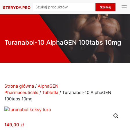
Search
STERYDY.PRO
for:
Turanabol-10 AlphaGEN 100tabs 10mg
Strona główna
/
AlphaGEN
Pharmaceuticals
/
Tabletki
/ Turanabol-10 AlphaGEN
100tabs 10mg
149,00
zł