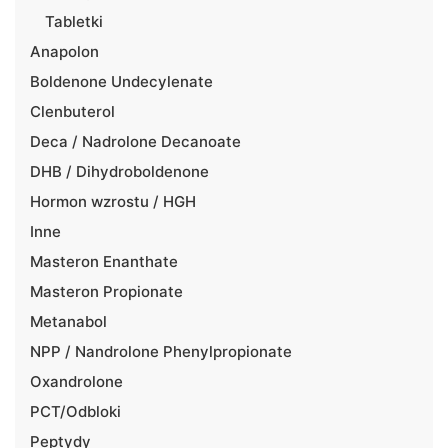
Tabletki
Anapolon
Boldenone Undecylenate
Clenbuterol
Deca / Nadrolone Decanoate
DHB / Dihydroboldenone
Hormon wzrostu / HGH
Inne
Masteron Enanthate
Masteron Propionate
Metanabol
NPP / Nandrolone Phenylpropionate
Oxandrolone
PCT/Odbloki
Peptydy