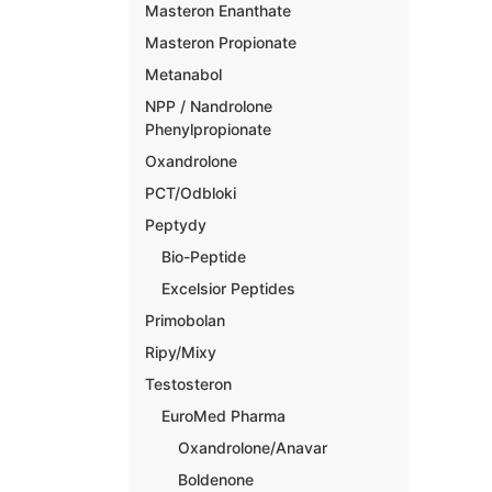
Masteron Enanthate
Masteron Propionate
Metanabol
NPP / Nandrolone
Phenylpropionate
Oxandrolone
PCT/Odbloki
Peptydy
Bio-Peptide
Excelsior Peptides
Primobolan
Ripy/Mixy
Testosteron
EuroMed Pharma
Oxandrolone/Anavar
Boldenone