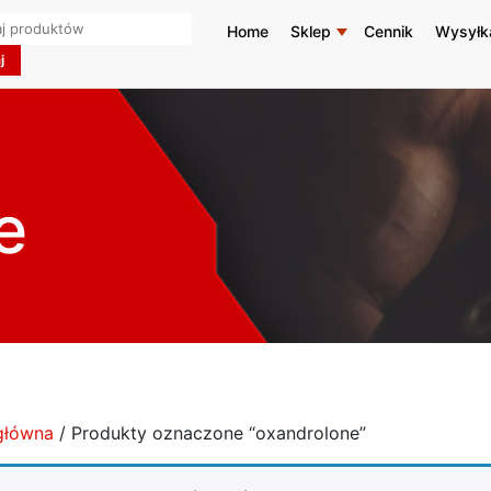
h
Home
Sklep
Cennik
Wysyłk
e
główna
/ Produkty oznaczone “oxandrolone”