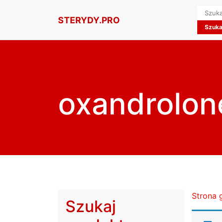
Searc
STERYDY.PRO
for:
oxandrolon
Strona 
Szukaj